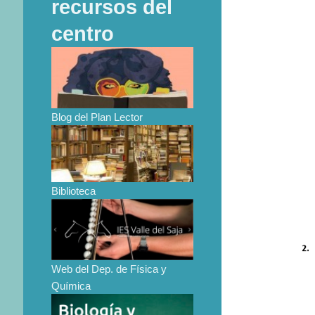
recursos del
centro
Blog del Plan Lector
Biblioteca
Web del Dep. de Física y
Química