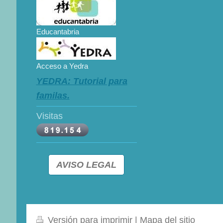
Educantabria
Acceso a Yedra
YEDRA: Tutorial para
familas.
Visitas
AVISO LEGAL
Versión para imprimir
|
Mapa del sitio