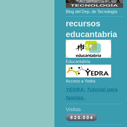
Blog del Dep. de Tecnología
recursos
educantabria
Educantabria
Acceso a Yedra
YEDRA: Tutorial para
familas.
Visitas