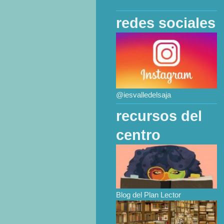
redes sociales
@iesvalledelsaja
recursos del
centro
Blog del Plan Lector