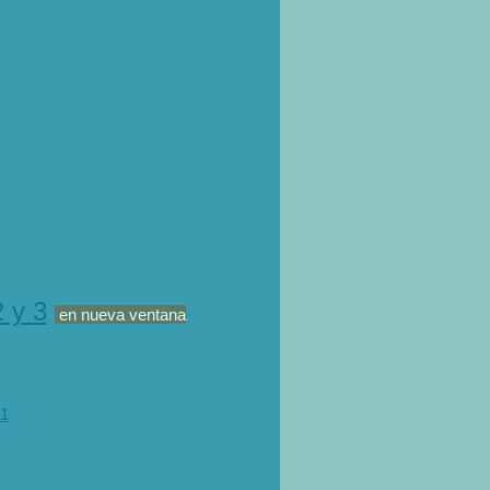
 y 3
en nueva ventana
 1