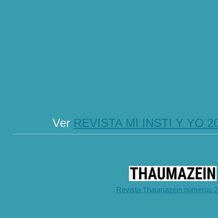
Ver
REVISTA MI INSTI Y YO 2
Revista Thaumazein números 2