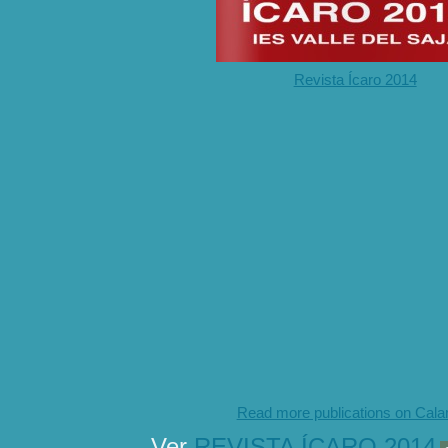
Revista Ícaro 2014
Read more publications on Cal
Ver
REVISTA ÍCARO 2014