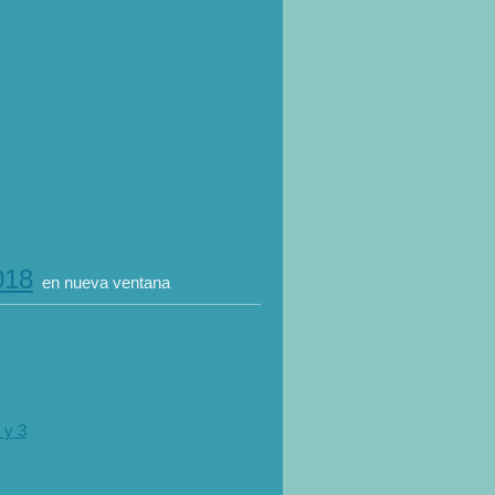
018
en nueva ventana
 y 3