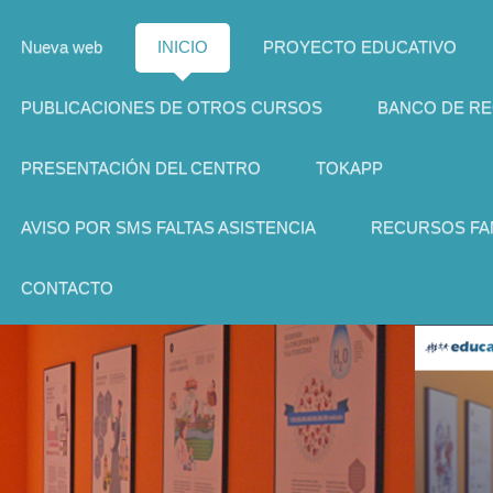
Nueva web
INICIO
PROYECTO EDUCATIVO
PUBLICACIONES DE OTROS CURSOS
BANCO DE R
PRESENTACIÓN DEL CENTRO
TOKAPP
AVISO POR SMS FALTAS ASISTENCIA
RECURSOS FAM
CONTACTO