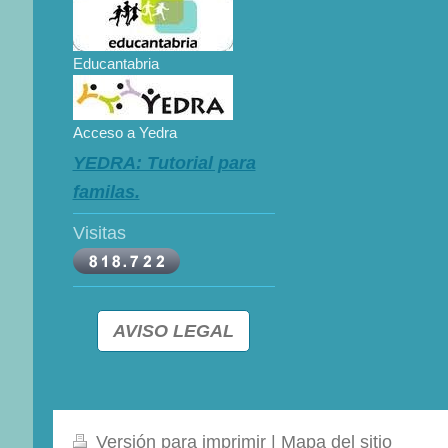
Educantabria
Acceso a Yedra
YEDRA: Tutorial para
familas.
Visitas
AVISO LEGAL
Versión para imprimir
|
Mapa del sitio