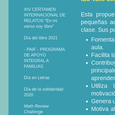
XIV CERTAMEN
Esta propue
INTERNACIONAL DE
RELATOS "En mi
pequeñas ac
verso soy libre"
clase. Sus p
Día del libro 2021
Fomenta 
aula.
- PAIF - PROGRAMA
Facilita 
DE APOYO
INTEGRAL A
Contrib
FAMILIAS
principa
aprender
Día en Letras
Utiliza
Día de la solidaridad
motivaci
2020
Genera u
Math Review
Motiva a
Challenge