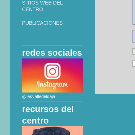
SITIOS WEB DEL
CENTRO
PUBLICACIONES
redes sociales
@iesvalledelsaja
recursos del
centro