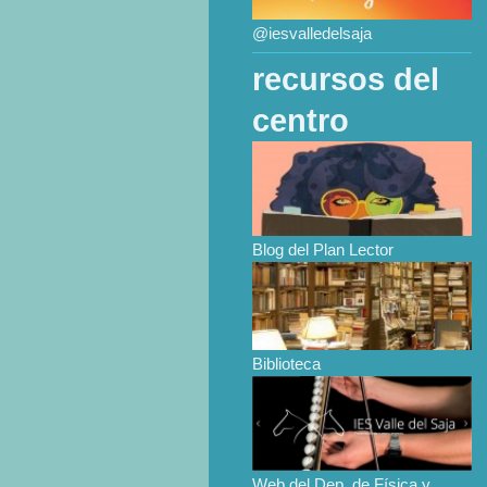
@iesvalledelsaja
recursos del
centro
Blog del Plan Lector
Biblioteca
Web del Dep. de Física y