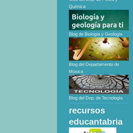
Química
Blog de Biología y Geología
Blog del Departamento de
Música
Blog del Dep. de Tecnología
recursos
educantabria