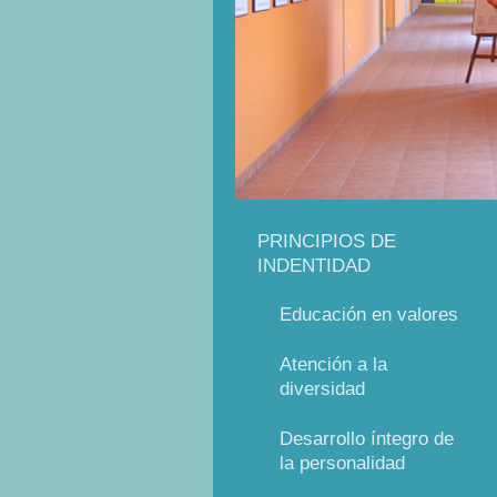
PRINCIPIOS DE
INDENTIDAD
Educación en valores
Atención a la
diversidad
Desarrollo íntegro de
la personalidad