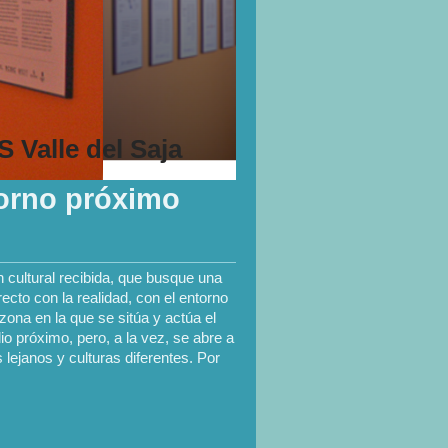
S Valle del Saja
torno próximo
cultural recibida, que busque una
ecto con la realidad, con el entorno
 zona en la que se sitúa y actúa el
io próximo, pero, a la vez, se abre a
lejanos y culturas diferentes. Por