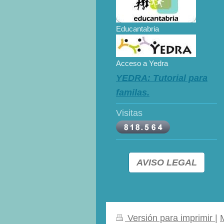
Educantabria
Acceso a Yedra
YEDRA: Tutorial para
familas.
Visitas
AVISO LEGAL
Versión para imprimir
|
M