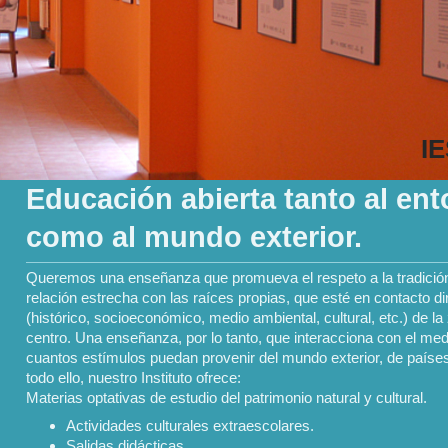
IE
Educación abierta tanto al en
como al mundo exterior.
Queremos una enseñanza que promueva el respeto a la tradición 
relación estrecha con las raíces propias, que esté en contacto dir
(histórico, socioeconómico, medio ambiental, cultural, etc.) de la
centro. Una enseñanza, por lo tanto, que interacciona con el med
cuantos estímulos puedan provenir del mundo exterior, de países 
todo ello, nuestro Instituto ofrece:
Materias optativas de estudio del patrimonio natural y cultural.
Actividades culturales extraescolares.
Salidas didácticas.