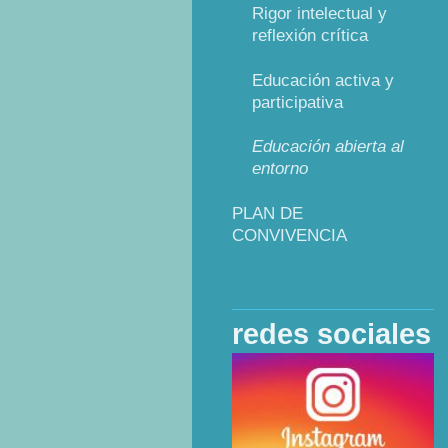
Rigor intelectual y
reflexión crítica
Educación activa y
participativa
Educación abierta al
entorno
PLAN DE
CONVIVENCIA
redes sociales