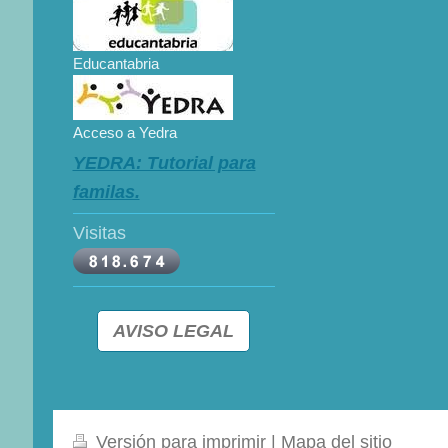
Educantabria
Acceso a Yedra
YEDRA: Tutorial para
familas.
Visitas
AVISO LEGAL
Versión para imprimir
|
Mapa del sitio