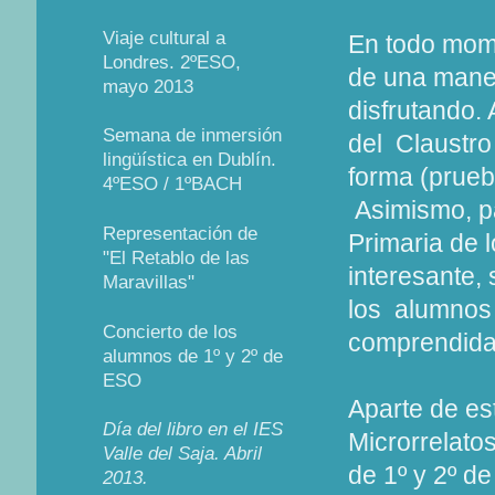
Viaje cultural a
En todo mome
Londres. 2ºESO,
de una maner
mayo 2013
disfrutando.
Semana de inmersión
del Claustro
lingüística en Dublín.
forma (prueb
4ºESO / 1ºBACH
Asimismo, pa
Representación de
Primaria de 
"El Retablo de las
interesante, 
Maravillas"
los alumnos 
Concierto de los
comprendidas
alumnos de 1º y 2º de
ESO
Aparte de es
Día del libro en el IES
Microrrelato
Valle del Saja. Abril
de 1º y 2º de
2013.