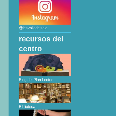
@iesvalledelsaja
recursos del
centro
Blog del Plan Lector
Biblioteca