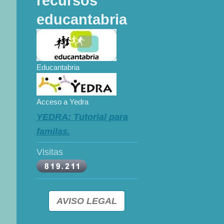
recursos
educantabria
Educantabria
Acceso a Yedra
YEDRA: Tutorial para
familas.
Visitas
AVISO LEGAL