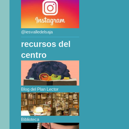
@iesvalledelsaja
recursos del
centro
Blog del Plan Lector
Biblioteca