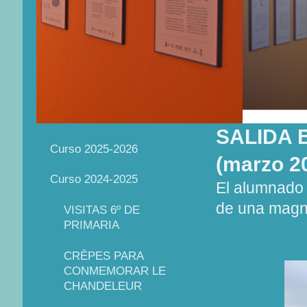
SALIDA 
Curso 2025-2026
(marzo 2
Curso 2024-2025
El alumnado d
de una magní
VISITAS 6º DE
PRIMARIA
CRÊPES PARA
CONMEMORAR LE
CHANDELEUR