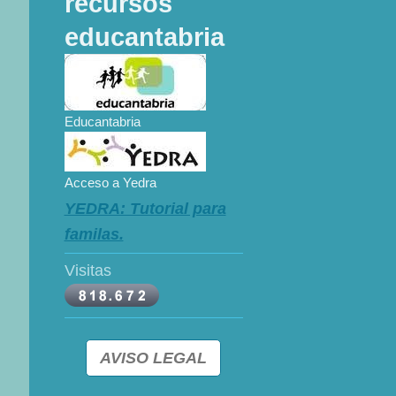
recursos
educantabria
Educantabria
Acceso a Yedra
YEDRA: Tutorial para
familas.
Visitas
AVISO LEGAL