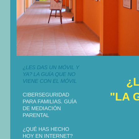
¿LES DAS UN MÓVIL Y
YA? LA GUÍA QUE NO
¿
VIENE CON EL MÓVIL
"LA 
CIBERSEGURIDAD
PARA FAMILIAS. GUÍA
DE MEDIACIÓN
PARENTAL
¿QUÉ HAS HECHO
HOY EN INTERNET?