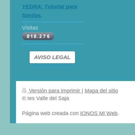
YEDRA: Tutorial para
familas.
Visitas
AVISO LEGAL
Versión para imprimir
|
Mapa del sitio
© Ies Valle del Saja
Página web creada con
IONOS Mi Web
.