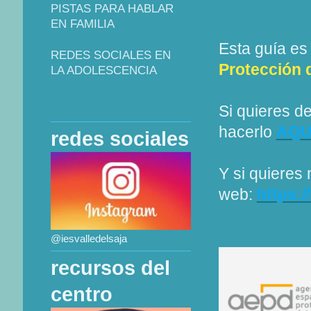
PISTAS PARA HABLAR
EN FAMILIA
Esta guía es 
REDES SOCIALES EN
Protección 
LA ADOLESCENCIA
Si quieres d
hacerlo
AQU
redes sociales
Y si quieres 
web:
https:
@iesvalledelsaja
recursos del
centro